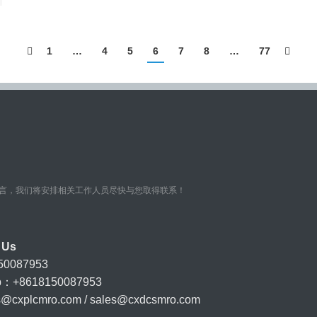
1
…
4
5
6
7
8
…
77
言，我们将安排相关工作人员尽快与您取得联系！
 Us
50087953
pp：+8618150087953
s@cxplcmro.com
/
sales@cxdcsmro.com