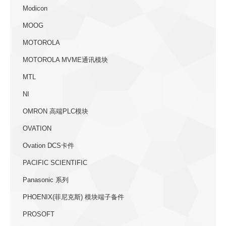
Modicon
MOOG
MOTOROLA
MOTOROLA MVME通讯模块
MTL
NI
OMRON 高端PLC模块
OVATION
Ovation DCS卡件
PACIFIC SCIENTIFIC
Panasonic 系列
PHOENIX(菲尼克斯) 模块端子备件
PROSOFT