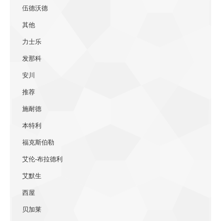
伍德沃德
其他
力士乐
发那科
安川
推荐
施耐德
本特利
福克斯伯勒
艾伦-布拉德利
艾默生
西屋
贝加莱