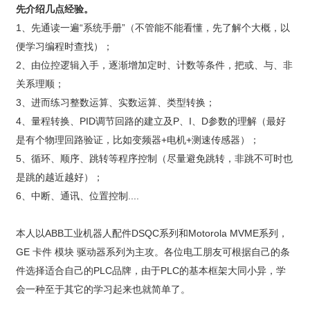
先介绍几点经验。
1、先通读一遍“系统手册”（不管能不能看懂，先了解个大概，以
便学习编程时查找）；
2、由位控逻辑入手，逐渐增加定时、计数等条件，把或、与、非
关系理顺；
3、进而练习整数运算、实数运算、类型转换；
4、量程转换、PID调节回路的建立及P、I、D参数的理解（最好
是有个物理回路验证，比如变频器+电机+测速传感器）；
5、循环、顺序、跳转等程序控制（尽量避免跳转，非跳不可时也
是跳的越近越好）；
6、中断、通讯、位置控制....
本人以ABB工业机器人配件DSQC系列和Motorola MVME系列，
GE 卡件 模块 驱动器系列为主攻。各位电工朋友可根据自己的条
件选择适合自己的PLC品牌，由于PLC的基本框架大同小异，学
会一种至于其它的学习起来也就简单了。