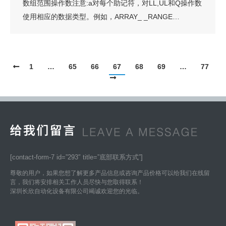
数组范围操作数注意:a对每个助记符，对LL,UL和Q操作数
使用相应的数据类型。例如，ARRAY_ _RANGE…
1
…
65
66
67
68
69
…
77
[contact-form-7 id=”293″ title=”底部联系方式”]
尊敬的用户，如果您想了解更多产品信息或咨询产品价格可以给我们在线留
言，我们将安排相关工作人员尽快与您取得联系！
深圳长欣自动化设备有限公司竭诚欢迎您的光临。